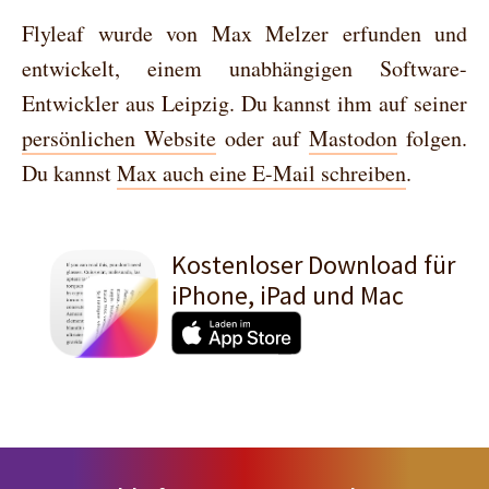
later app that offers book-like pagination
archive import option,…
Flyleaf wurde von Max Melzer erfunden und
that isn’t just an afterthought and that also
entwickelt, einem unabhängigen Software-
works great on macOS. Back then, I wrote a
Entwickler aus Leipzig. Du kannst ihm auf seiner
short blog…
persönlichen Website
oder auf
Mastodon
folgen.
Du kannst
Max auch eine E-Mail schreiben
.
Kostenloser Download für
iPhone, iPad und Mac