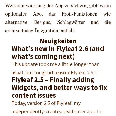
Weiterentwicklung der App zu sichern, gibt es ein
optionales Abo, das Profi-Funktionen wie
alternative Designs, Schlagwörter und die
archive.today-Integration enthält.
Neuigkeiten
What’s new in Flyleaf 2.6 (and
what’s coming next)
This update took me a little longer than
usual, but for good reason: Flyleaf 2.6 is
Flyleaf 2.5 – Finally adding
packed with new features, improvements,
Widgets, and better ways to fix
and fixes (oh and also the update got held up
content issues
for three weeks in App Review). One of the
Today, version 2.5 of Flyleaf, my
biggest additions is proper table support.
independently-created read-later app for
Flyleaf can now display…