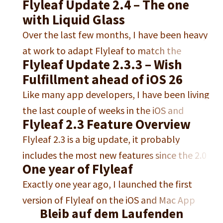
Flyleaf Update 2.4 – The one
iPhone, iPad and macOS, became available
with Liquid Glass
on the iOS and macOS App Store. Free
Over the last few months, I have been heavy
Download for iPhone, iPad and Mac In this
at work to adapt Flyleaf to match the
post, I want to talk a little more in-depth
Flyleaf Update 2.3.3 – Wish
complete redesigns of both macOS and iOS
about what’s new in this release. It was
Fulfillment ahead of iOS 26
in their 26 versions. This was a significant
about…
Like many app developers, I have been living
undertaking, especially since I will not stop
the last couple of weeks in the iOS and
supporting any older iOS versions.1 „Liquid
Flyleaf 2.3 Feature Overview
iPadOS 26 betas, to get a feel for the new
Glass“ – what Apple calls…
Flyleaf 2.3 is a big update, it probably
„Liquid Glass“ design. But in terms of Flyleaf
includes the most new features since the 2.0
development, I have been living in current-
One year of Flyleaf
update from last year. In this post, I want to
OS land and working on an update which I…
Exactly one year ago, I launched the first
showcase some of the new features. If you’re
version of Flyleaf on the iOS and Mac App
coming from Pocket, the most important
Bleib auf dem Laufenden
Store. I built Flyleaf because I wanted a read-
news first: This update includes a Pocket